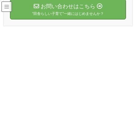
お問い合わせはこちら
“田舎らしい子育て”一緒にはじめませんか？
お知らせ・ブログ
HOME
お知らせ・ブログ
ブログ
ブログ
2026年6月24日
イベント報告
【活動報告】日原小学校5年生のみな
さんと「ミニ地球🄬づくり」で循環
を体感！
6月12日、日原小学校5年生のみなさんと総合的な
学習の時間で 「ミニ地球🄬づくり～循環を体感し
よう～」を実施しました。 今回のテーマは「循