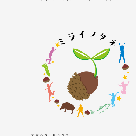
〒６９９－５２０７