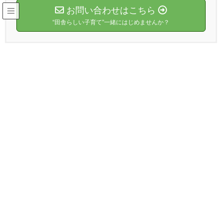
お問い合わせはこちら
“田舎らしい子育て”一緒にはじめませんか？
ショップ
HOME
ショップ
exclude-from-catalog
[AA24]キャンプ参加_大人