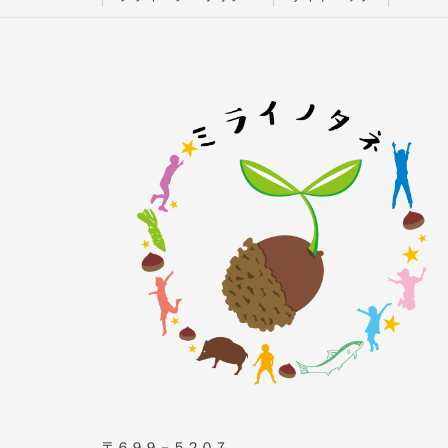
〒６９９－５２０７