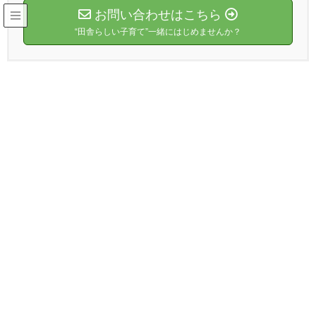
お問い合わせはこちら
“田舎らしい子育て”一緒にはじめませんか？
ショップ
HOME
ショップ
exclude-from-catalog
[ON26]キャンセル待ち_小1～大人_キャンプ参加